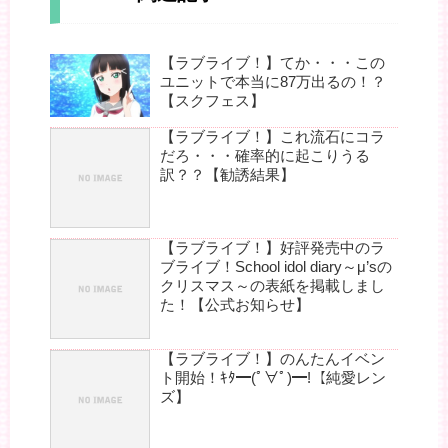
【ラブライブ！】てか・・・この
ユニットで本当に87万出るの！？
【スクフェス】
【ラブライブ！】これ流石にコラ
だろ・・・確率的に起こりうる
訳？？【勧誘結果】
【ラブライブ！】好評発売中のラ
ブライブ！School idol diary～μ’sの
クリスマス～の表紙を掲載しまし
た！【公式お知らせ】
【ラブライブ！】のんたんイベン
ト開始！ｷﾀ━(ﾟ∀ﾟ)━!【純愛レン
ズ】