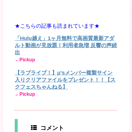
★こちらの記事も読まれています★
「Hulu越え」1ヶ月無料で高画質最新アダ
ルト動画が見放題！利用者急増 反響の声続
出
←Pickup
【ラブライブ！】μ’sメンバー複製サイン
入りクリアファイルをプレゼント！！【ス
クフェスちゃんねる】
←Pickup
コメント