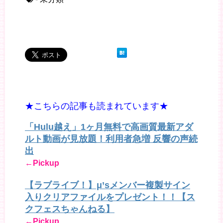
★こちらの記事も読まれています★
「Hulu越え」1ヶ月無料で高画質最新アダ
ルト動画が見放題！利用者急増 反響の声続
出
←Pickup
【ラブライブ！】μ’sメンバー複製サイン
入りクリアファイルをプレゼント！！【ス
クフェスちゃんねる】
←Pickup