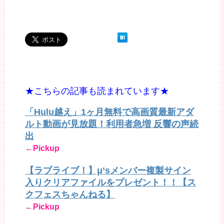
★こちらの記事も読まれています★
「Hulu越え」1ヶ月無料で高画質最新アダ
ルト動画が見放題！利用者急増 反響の声続
出
←Pickup
【ラブライブ！】μ’sメンバー複製サイン
入りクリアファイルをプレゼント！！【ス
クフェスちゃんねる】
←Pickup