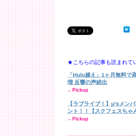
★こちらの記事も読まれて
「Hulu越え」1ヶ月無料
増 反響の声続出
←Pickup
【ラブライブ！】μ’sメン
ント！！【スクフェスちゃ
←Pickup