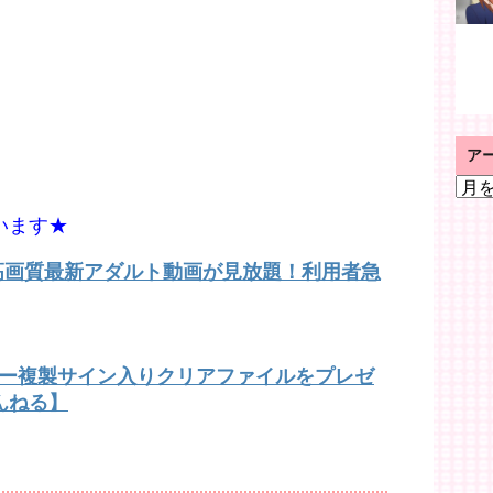
ア
ア
ー
います★
カ
イ
で高画質最新アダルト動画が見放題！利用者急
ブ
バー複製サイン入りクリアファイルをプレゼ
んねる】