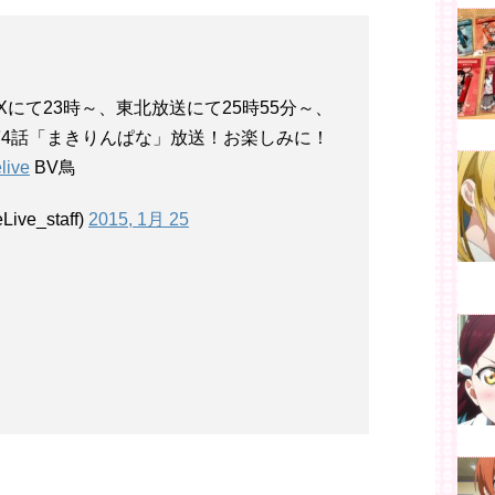
MXにて23時～、東北放送にて25時55分～、
第4話「まきりんぱな」放送！お楽しみに！
live
BV鳥
e_staff)
2015, 1月 25