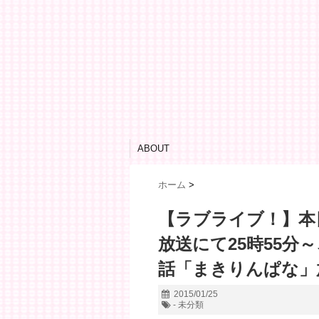
ABOUT
ホーム
>
【ラブライブ！】本日
放送にて25時55分
話「まきりんぱな」
2015/01/25
- 未分類