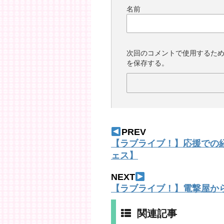
名前
次回のコメントで使用するた
を保存する。
PREV
【ラブライブ！】応援での
ェス】
NEXT
【ラブライブ！】電撃屋か
関連記事