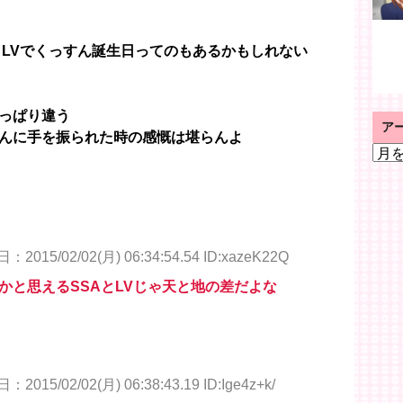
０LVでくっすん誕生日ってのもあるかもしれない
っぱり違う
ア
んに手を振られた時の感慨は堪らんよ
ア
ー
カ
イ
ブ
2015/02/02(月) 06:34:54.54 ID:xazeK22Q
かと思えるSSAとLVじゃ天と地の差だよな
2015/02/02(月) 06:38:43.19 ID:Ige4z+k/