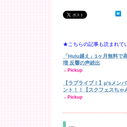
★こちらの記事も読まれて
「Hulu越え」1ヶ月無料
増 反響の声続出
←Pickup
【ラブライブ！】μ’sメン
ント！！【スクフェスちゃ
←Pickup