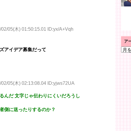
/02/05(木) 01:50:15.01 ID:yx/A+Vqh
ア
ア
ズアイデア募集だって
ー
カ
イ
ブ
/02/05(木) 02:13:08.04 ID:yjws72UA
るんだ 文字じゃ伝わりにくいだろうし
者側に送ったりするのか？