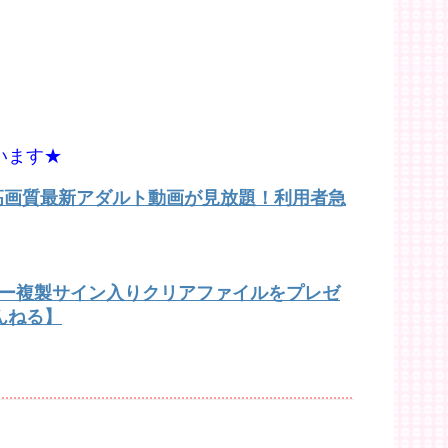
います★
で高画質最新アダルト動画が見放題！利用者急
バー複製サイン入りクリアファイルをプレゼ
んねる】