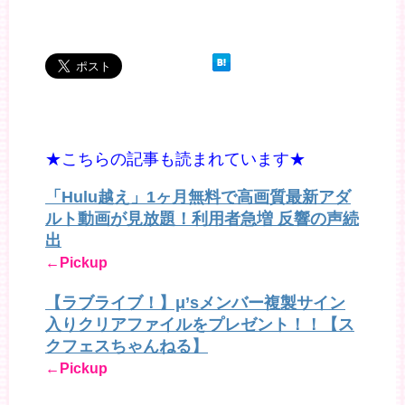
★こちらの記事も読まれています★
「Hulu越え」1ヶ月無料で高画質最新アダ
ルト動画が見放題！利用者急増 反響の声続
出
←Pickup
【ラブライブ！】μ’sメンバー複製サイン
入りクリアファイルをプレゼント！！【ス
クフェスちゃんねる】
←Pickup