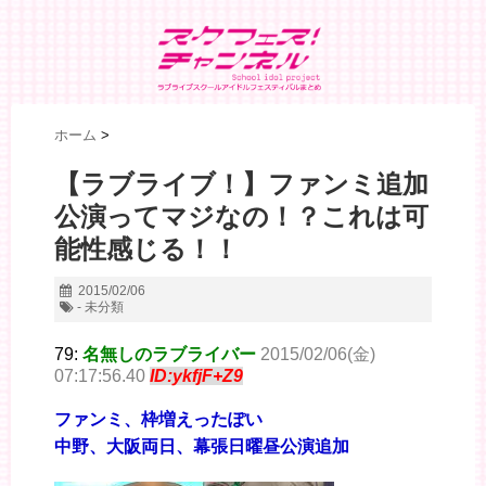
ホーム
>
【ラブライブ！】ファンミ追加
公演ってマジなの！？これは可
能性感じる！！
2015/02/06
- 未分類
79:
名無しのラブライバー
2015/02/06(金)
07:17:56.40
ID:ykfjF+Z9
ファンミ、枠増えったぽい
中野、大阪両日、幕張日曜昼公演追加