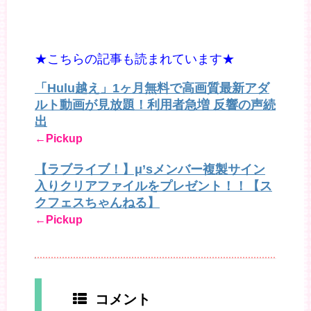
★こちらの記事も読まれています★
「Hulu越え」1ヶ月無料で高画質最新アダ
ルト動画が見放題！利用者急増 反響の声続
出
←Pickup
【ラブライブ！】μ’sメンバー複製サイン
入りクリアファイルをプレゼント！！【ス
クフェスちゃんねる】
←Pickup
コメント