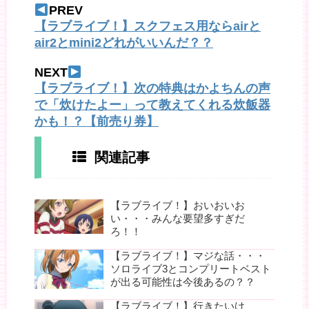
PREV
【ラブライブ！】スクフェス用ならairと
air2とmini2どれがいいんだ？？
NEXT
【ラブライブ！】次の特典はかよちんの声
で「炊けたよー」って教えてくれる炊飯器
かも！？【前売り券】
関連記事
【ラブライブ！】おいおいお
い・・・みんな要望多すぎだ
ろ！！
【ラブライブ！】マジな話・・・
ソロライブ3とコンプリートベスト
が出る可能性は今後あるの？？
【ラブライブ！】行きたいけ