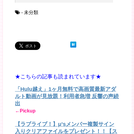
- 未分類
★こちらの記事も読まれています★
「Hulu越え」1ヶ月無料で高画質最新アダ
ルト動画が見放題！利用者急増 反響の声続
出
←Pickup
【ラブライブ！】μ’sメンバー複製サイン
入りクリアファイルをプレゼント！！【ス