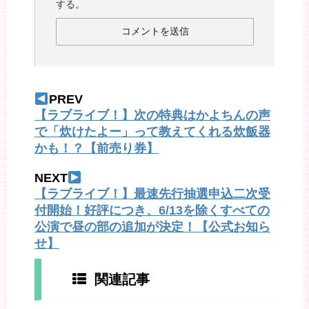
する。
PREV
【ラブライブ！】次の特典はかよちんの声
で「炊けたよー」って教えてくれる炊飯器
かも！？【前売り券】
NEXT
【ラブライブ！】最速先行抽選申込二次受
付開始！好評につき、6/13を除くすべての
公演で昼の部の追加が決定！【公式お知ら
せ】
関連記事