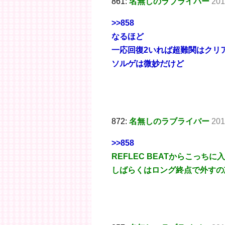
861:
名無しのラブライバー
201
>>858
なるほど
一応回復2いれば超難関はクリ
ソルゲは微妙だけど
872:
名無しのラブライバー
201
>>858
REFLEC BEATからこっちに
しばらくはロング終点で外すの