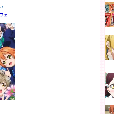
e/
フェ