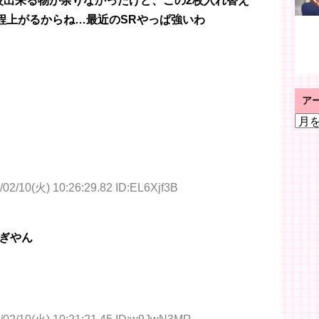
較出来る物が余りなかったけど、この2枚入れ替え
0程上がるからね…最近のSRやっぱ強いわ
ア
ア
ー
カ
イ
ブ
/02/10(火) 10:26:29.82 ID:EL6Xjf3B
ぎやん