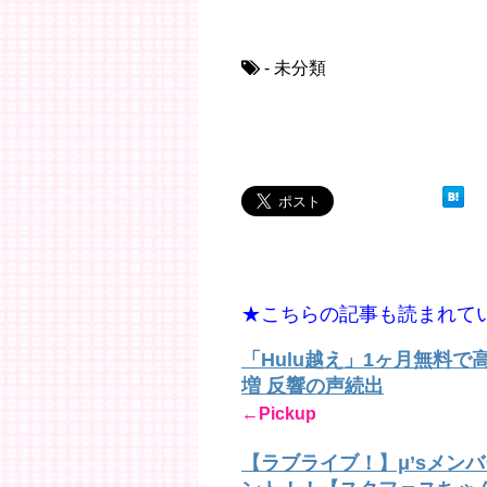
- 未分類
★こちらの記事も読まれて
「Hulu越え」1ヶ月無料
増 反響の声続出
←Pickup
【ラブライブ！】μ’sメン