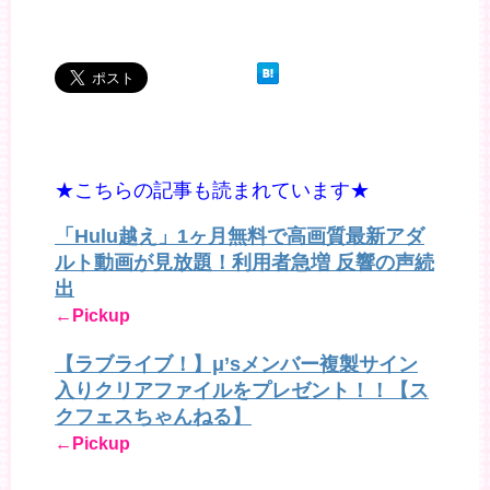
★こちらの記事も読まれています★
「Hulu越え」1ヶ月無料で高画質最新アダ
ルト動画が見放題！利用者急増 反響の声続
出
←Pickup
【ラブライブ！】μ’sメンバー複製サイン
入りクリアファイルをプレゼント！！【ス
クフェスちゃんねる】
←Pickup