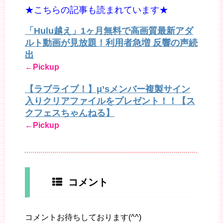
★こちらの記事も読まれています★
「Hulu越え」1ヶ月無料で高画質最新アダ
ルト動画が見放題！利用者急増 反響の声続
出
←Pickup
【ラブライブ！】μ’sメンバー複製サイン
入りクリアファイルをプレゼント！！【ス
クフェスちゃんねる】
←Pickup
コメント
コメントお待ちしております(^^)