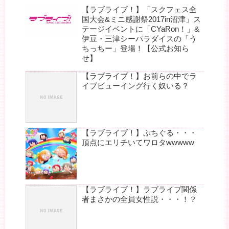
【ラブライブ！】「スクフェス全
国大会&ミニ感謝祭2017in沼津」ス
テージイベントに「CYaRon！」&
伊豆・三津シーパラダイスの「う
ちっちー」登場！【公式お知ら
せ】
【ラブライブ！】お前らの中でラ
イブビューイング行く奴いる？
【ラブライブ！】ぷちぐる・・・
頂点にエリチいてワロタwwwww
【ラブライブ！】ラブライブ関係
者まさかの全員女性説・・・！？