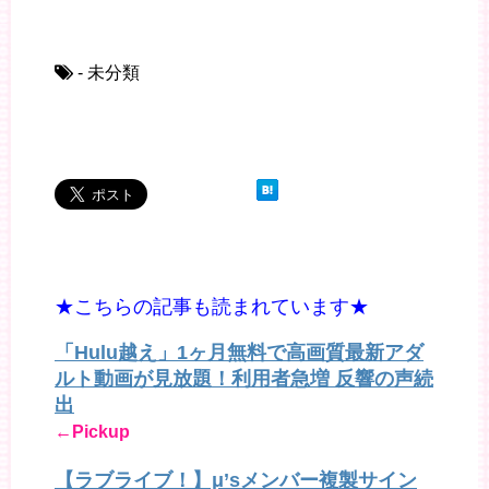
- 未分類
★こちらの記事も読まれています★
「Hulu越え」1ヶ月無料で高画質最新アダ
ルト動画が見放題！利用者急増 反響の声続
出
←Pickup
【ラブライブ！】μ’sメンバー複製サイン