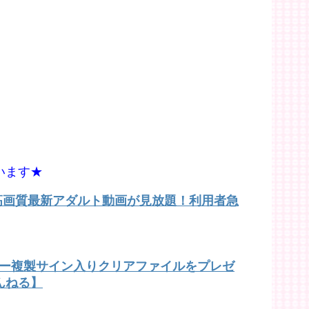
います★
で高画質最新アダルト動画が見放題！利用者急
バー複製サイン入りクリアファイルをプレゼ
んねる】