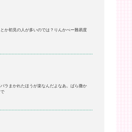
ーとか初見の人が多いのでは？りんかべー難易度
度バラまかれたほうが楽なんだよなあ。ばら撒か
けで