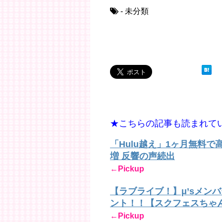
- 未分類
★こちらの記事も読まれて
「Hulu越え」1ヶ月無料
増 反響の声続出
←Pickup
【ラブライブ！】μ’sメン
ント！！【スクフェスちゃ
←Pickup