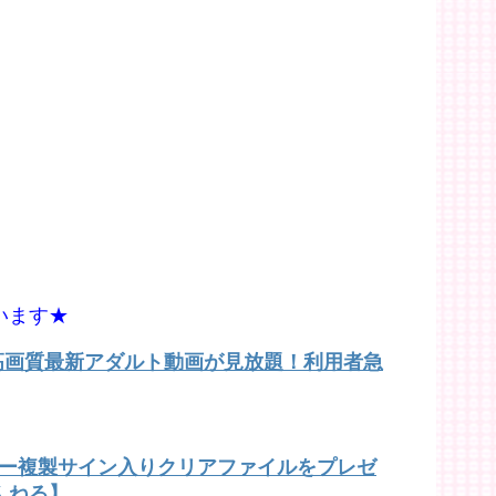
います★
で高画質最新アダルト動画が見放題！利用者急
バー複製サイン入りクリアファイルをプレゼ
んねる】