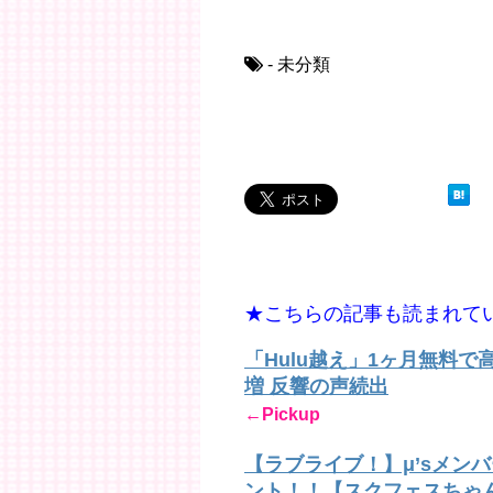
- 未分類
★こちらの記事も読まれて
「Hulu越え」1ヶ月無料
増 反響の声続出
←Pickup
【ラブライブ！】μ’sメン
ント！！【スクフェスちゃ