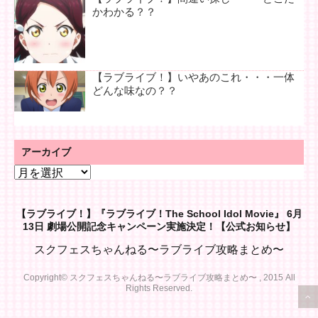
かわかる？？
【ラブライブ！】いやあのこれ・・・一体
どんな味なの？？
アーカイブ
ア
ー
カ
【ラブライブ！】『ラブライブ！The School Idol Movie』 6月
イ
13日 劇場公開記念キャンペーン実施決定！【公式お知らせ】
ブ
スクフェスちゃんねる〜ラブライブ攻略まとめ〜
Copyright© スクフェスちゃんねる〜ラブライブ攻略まとめ〜 , 2015 All
Rights Reserved.