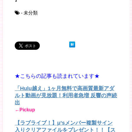
- 未分類
★こちらの記事も読まれています★
「Hulu越え」1ヶ月無料で高画質最新アダ
ルト動画が見放題！利用者急増 反響の声続
出
←Pickup
【ラブライブ！】μ’sメンバー複製サイン
入りクリアファイルをプレゼント！！【ス