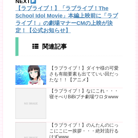
NEXT
【ラブライブ！】「ラブライブ！The
School Idol Movie」本編上映前に「ラブ
ライブ！」の劇場マナーCMの上映が決
定！【公式お知らせ】
関連記事
【ラブライブ！】ダイヤ様の可愛
さも有能要素も出てていい回だっ
たな！！【アニメ】
【ラブライブ！】なにこれ・・・
寝そべりBiBiプチ劇場ワロタwww
【ラブライブ！】のんたんのにっ
こにこにー挨拶・・・絶対流行る
はずwww