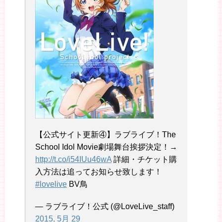
【公式サイト更新④】ラブライブ！The
School Idol Movie劇場舞台挨拶決定！→
http://t.co/i54IUu46wA
詳細・チケット購
入方法は追ってお知らせ致します！
#lovelive
BV鳥
— ラブライブ！公式 (@LoveLive_staff)
2015, 5月 29