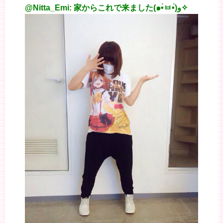
@Nitta_Emi: 家からこれで来ました(๑•̀ㅂ•́)و✧