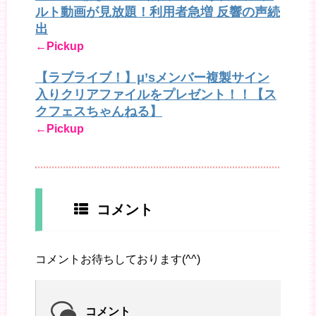
ルト動画が見放題！利用者急増 反響の声続
出
←Pickup
【ラブライブ！】μ’sメンバー複製サイン
入りクリアファイルをプレゼント！！【ス
クフェスちゃんねる】
←Pickup
コメント
コメントお待ちしております(^^)
コメント