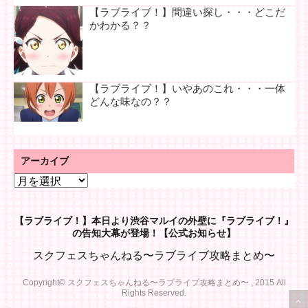
【ラブライブ！】間違い探し・・・どこだ
かわかる？？
【ラブライブ！】いやあのこれ・・・一体
どんな味なの？？
アーカイブ
ア
ー
カ
【ラブライブ！】本日より渋谷マルイの外壁に『ラブライブ！』
イ
の告知大幕が登場！【公式お知らせ】
ブ
スクフェスちゃんねる〜ラブライブ攻略まとめ〜
Copyright© スクフェスちゃんねる〜ラブライブ攻略まとめ〜 , 2015 All
Rights Reserved.