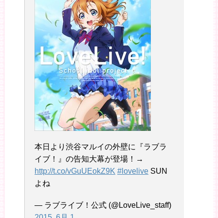
本日より渋谷マルイの外壁に『ラブラ
イブ！』の告知大幕が登場！→
http://t.co/vGuUEokZ9K
#lovelive
SUN
よね
— ラブライブ！公式 (@LoveLive_staff)
2015, 6月 1