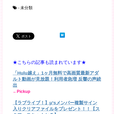
- 未分類
★こちらの記事も読まれています★
「Hulu越え」1ヶ月無料で高画質最新アダ
ルト動画が見放題！利用者急増 反響の声続
出
←Pickup
【ラブライブ！】μ’sメンバー複製サイン
入りクリアファイルをプレゼント！！【ス