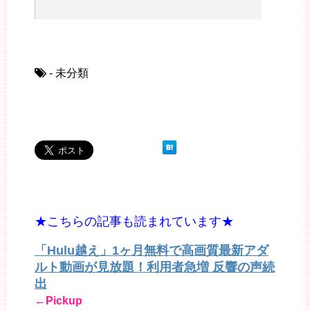
- 未分類
★こちらの記事も読まれています★
「Hulu越え」1ヶ月無料で高画質最新アダ
ルト動画が見放題！利用者急増 反響の声続
出
←Pickup