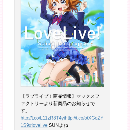
【ラブライブ！商品情報】マックスフ
ァクトリーより新商品のお知らせで
す。
http://t.co/L11zR8T4yi
http://t.co/otXGoZY
1S9
#lovelive
SUNよね