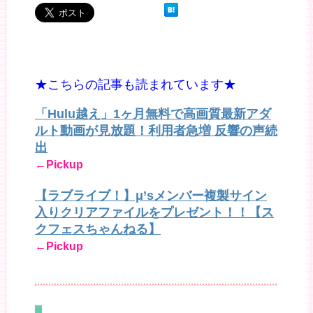
★こちらの記事も読まれています★
「Hulu越え」1ヶ月無料で高画質最新アダ
ルト動画が見放題！利用者急増 反響の声続
出
←Pickup
【ラブライブ！】μ’sメンバー複製サイン
入りクリアファイルをプレゼント！！【ス
クフェスちゃんねる】
←Pickup