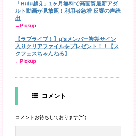
「Hulu越え」1ヶ月無料で高画質最新アダ
ルト動画が見放題！利用者急増 反響の声続
出
←Pickup
【ラブライブ！】μ’sメンバー複製サイン
入りクリアファイルをプレゼント！！【ス
クフェスちゃんねる】
←Pickup
コメント
コメントお待ちしております(^^)