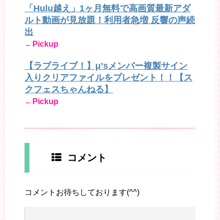
「Hulu越え」1ヶ月無料で高画質最新アダ
ルト動画が見放題！利用者急増 反響の声続
出
←Pickup
【ラブライブ！】μ’sメンバー複製サイン
入りクリアファイルをプレゼント！！【ス
クフェスちゃんねる】
←Pickup
コメント
コメントお待ちしております(^^)