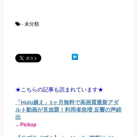
- 未分類
★こちらの記事も読まれています★
「Hulu越え」1ヶ月無料で高画質最新アダ
ルト動画が見放題！利用者急増 反響の声続
出
←Pickup