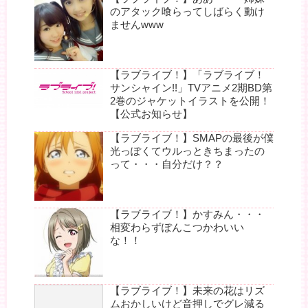
のアタック喰らってしばらく動け
ませんwww
【ラブライブ！】「ラブライブ！
サンシャイン!!」TVアニメ2期BD第
2巻のジャケットイラストを公開！
【公式お知らせ】
【ラブライブ！】SMAPの最後が僕
光っぽくてウルっときちまったの
って・・・自分だけ？？
【ラブライブ！】かすみん・・・
相変わらずぽんこつかわいい
な！！
【ラブライブ！】未来の花はリズ
ムおかしいけど音押しでグレ減る