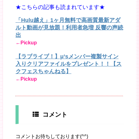
★こちらの記事も読まれています★
「Hulu越え」1ヶ月無料で高画質最新アダ
ルト動画が見放題！利用者急増 反響の声続
出
←Pickup
【ラブライブ！】μ’sメンバー複製サイン
入りクリアファイルをプレゼント！！【ス
クフェスちゃんねる】
←Pickup
コメント
コメントお待ちしております(^^)