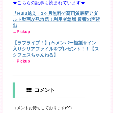
★こちらの記事も読まれています★
「Hulu越え」1ヶ月無料で高画質最新アダ
ルト動画が見放題！利用者急増 反響の声続
出
←Pickup
【ラブライブ！】μ’sメンバー複製サイン
入りクリアファイルをプレゼント！！【ス
クフェスちゃんねる】
←Pickup
コメント
コメントお待ちしております(^^)