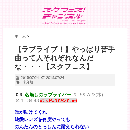
ホーム
>
【ラブライブ！】やっぱり苦手
曲って人それぞれなんだ
な・・・【スクフェス】
2015/07/24
2015/07/24
- 未分類
929:
名無しのラブライバー
2015/07/23(木)
04:11:34.48
ID:vPa0YBzY.net
誰が助けてくれ
純愛レンズを何度やっても
のんたんのとっしんに耐えられない