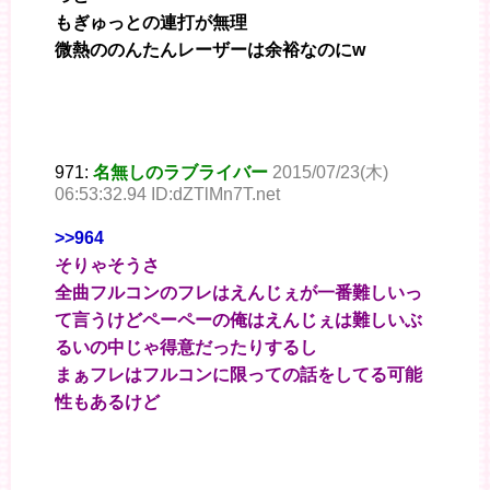
もぎゅっとの連打が無理
微熱ののんたんレーザーは余裕なのにw
971:
名無しのラブライバー
2015/07/23(木)
06:53:32.94 ID:dZTlMn7T.net
>>964
そりゃそうさ
全曲フルコンのフレはえんじぇが一番難しいっ
て言うけどペーペーの俺はえんじぇは難しいぶ
るいの中じゃ得意だったりするし
まぁフレはフルコンに限っての話をしてる可能
性もあるけど