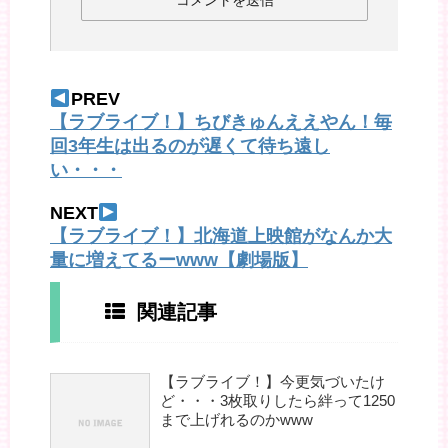
PREV
【ラブライブ！】ちびきゅんええやん！毎
回3年生は出るのが遅くて待ち遠し
い・・・
NEXT
【ラブライブ！】北海道上映館がなんか大
量に増えてるーwww【劇場版】
関連記事
【ラブライブ！】今更気づいたけ
ど・・・3枚取りしたら絆って1250
まで上げれるのかwww