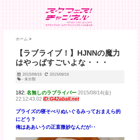
ホーム
>
【ラブライブ！】HJNNの魔力
はやっぱすごいよな・・・
2015/08/16
2015/08/16
- 未分類
182:
名無しのラブライバー
2015/08/14(金)
22:12:43.02
ID:G42aball.net
プライズの寝そべりぬいぐるみっておまえら的
にどう？
俺はああいうの正直微妙なんだが‥