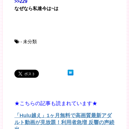
>>229
なぜなら私達今は~は
- 未分類
★こちらの記事も読まれています★
「Hulu越え」1ヶ月無料で高画質最新アダ
ルト動画が見放題！利用者急増 反響の声続