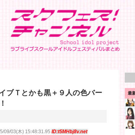
イブＴとかも黒＋９人の色バー
最
！
5/09/03(木) 15:48:31.95
ID:t5MHbj8v.net