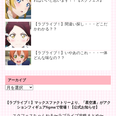
ればいいと思います！！【スクフェス】
【ラブライブ！】間違い探し・・・どこだ
かわかる？？
【ラブライブ！】いやあのこれ・・・一体
どんな味なの？？
アーカイブ
ア
ー
カ
【ラブライブ！】マックスファクトリーより、「星空凛」がアク
イ
ションフィギュアfigmaで登場！【公式お知らせ】
ブ
スクフェスちゃんねる〜ラブライブ攻略まとめ〜