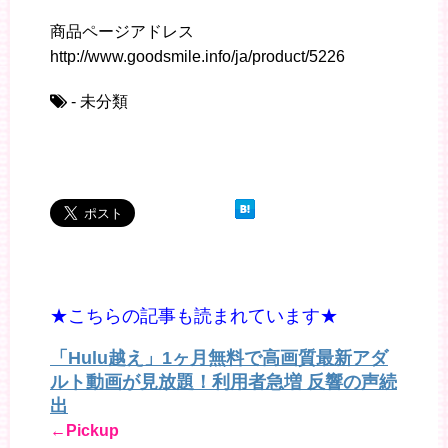
商品ページアドレス
http://www.goodsmile.info/ja/product/5226
- 未分類
★こちらの記事も読まれています★
「Hulu越え」1ヶ月無料で高画質最新アダ
ルト動画が見放題！利用者急増 反響の声続
出
←Pickup