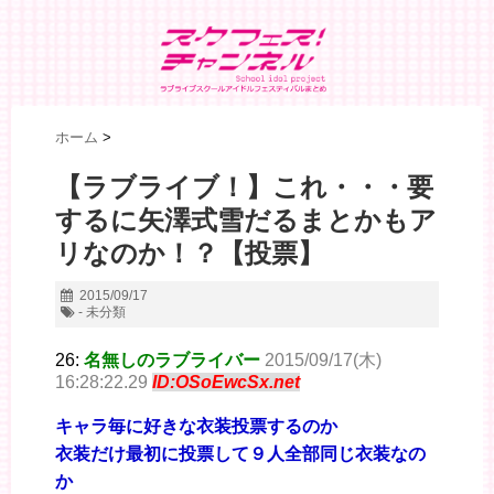
ホーム
>
【ラブライブ！】これ・・・要
するに矢澤式雪だるまとかもア
リなのか！？【投票】
2015/09/17
- 未分類
26:
名無しのラブライバー
2015/09/17(木)
16:28:22.29
ID:OSoEwcSx.net
キャラ毎に好きな衣装投票するのか
衣装だけ最初に投票して９人全部同じ衣装なの
か