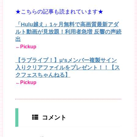
★こちらの記事も読まれています★
「Hulu越え」1ヶ月無料で高画質最新アダ
ルト動画が見放題！利用者急増 反響の声続
出
←Pickup
【ラブライブ！】μ’sメンバー複製サイン
入りクリアファイルをプレゼント！！【ス
クフェスちゃんねる】
←Pickup
コメント