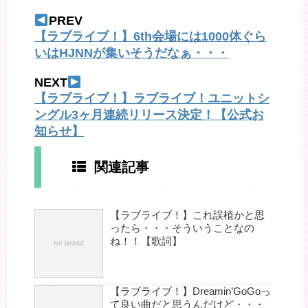
PREV
【ラブライブ！】6th会場には1000体ぐら
いはHJNNが集いそうだなぁ・・・
NEXT
【ラブライブ！】ラブライブ！ユニットシ
ングル3ヶ月連続リリース決定！【公式お
知らせ】
関連記事
【ラブライブ！】これ誤植かと思
ったら・・・そういうことなの
ね！！【歌詞】
【ラブライブ！】Dreamin’GoGoっ
て良い曲だと思うんだけど・・・