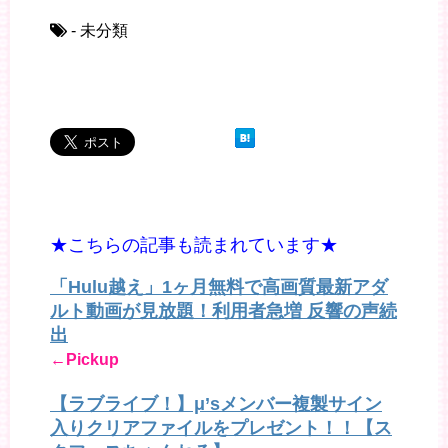
- 未分類
★こちらの記事も読まれています★
「Hulu越え」1ヶ月無料で高画質最新アダ
ルト動画が見放題！利用者急増 反響の声続
出
←Pickup
【ラブライブ！】μ’sメンバー複製サイン
入りクリアファイルをプレゼント！！【ス