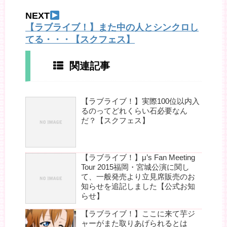
NEXT
【ラブライブ！】また中の人とシンクロし
てる・・・【スクフェス】
関連記事
【ラブライブ！】実際100位以内入
るのってどれくらい石必要なん
だ？【スクフェス】
【ラブライブ！】μ’s Fan Meeting
Tour 2015福岡・宮城公演に関し
て、一般発売より立見席販売のお
知らせを追記しました【公式お知
らせ】
【ラブライブ！】ここに来て芋ジ
ャーがまた取りあげられるとは