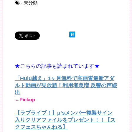
- 未分類
★こちらの記事も読まれています★
「Hulu越え」1ヶ月無料で高画質最新アダ
ルト動画が見放題！利用者急増 反響の声続
出
←Pickup
【ラブライブ！】μ’sメンバー複製サイン
入りクリアファイルをプレゼント！！【ス
クフェスちゃんねる】