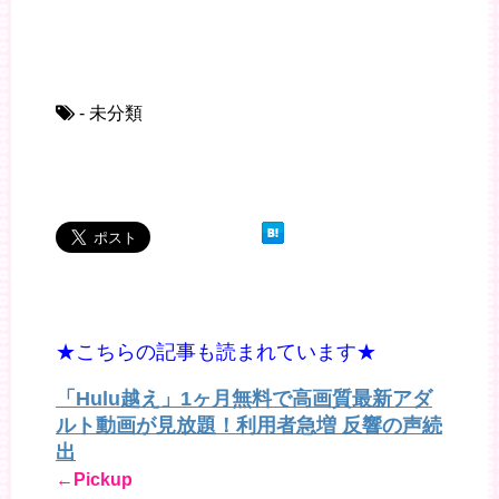
- 未分類
★こちらの記事も読まれています★
「Hulu越え」1ヶ月無料で高画質最新アダ
ルト動画が見放題！利用者急増 反響の声続
出
←Pickup