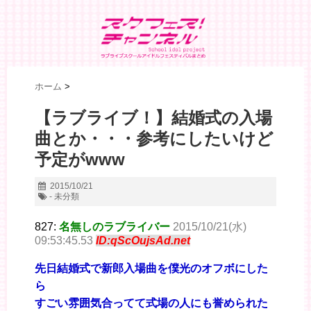
ホーム
>
【ラブライブ！】結婚式の入場
曲とか・・・参考にしたいけど
予定がwww
2015/10/21
- 未分類
827:
名無しのラブライバー
2015/10/21(水)
09:53:45.53
ID:qScOujsAd.net
先日結婚式で新郎入場曲を僕光のオフボにした
ら
すごい雰囲気合ってて式場の人にも誉められた