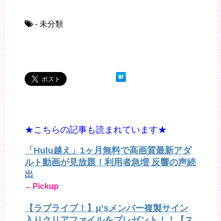
- 未分類
★こちらの記事も読まれています★
「Hulu越え」1ヶ月無料で高画質最新アダ
ルト動画が見放題！利用者急増 反響の声続
出
←Pickup
【ラブライブ！】μ’sメンバー複製サイン
入りクリアファイルをプレゼント！！【ス