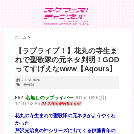
ホーム
>
【ラブライブ！】花丸の寺生ま
れで聖歌隊の元ネタ判明！GOD
ってすげえなwww【Aqours】
2015/10/26
- 未分類
862:
名無しのラブライバー
2015/10/26(月)
17:31:52.86
ID:226niPR9d.net
花丸の寺生まれで聖歌隊の元ネタがようやくわ
かった
芹沢光治良の神シリーズに出てくる伊藤青年の