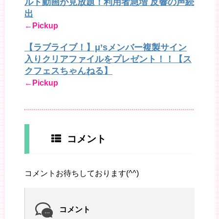
ルト動画が見放題！利用者急増 反響の声続
出
←Pickup
【ラブライブ！】μ’sメンバー複製サイン
入りクリアファイルをプレゼント！！【ス
クフェスちゃんねる】
←Pickup
コメント
コメントお待ちしております(^^)
コメント