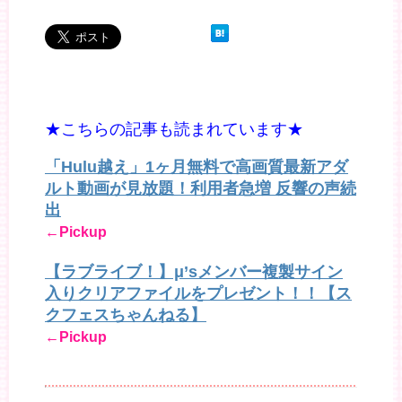
★こちらの記事も読まれています★
「Hulu越え」1ヶ月無料で高画質最新アダ
ルト動画が見放題！利用者急増 反響の声続
出
←Pickup
【ラブライブ！】μ’sメンバー複製サイン
入りクリアファイルをプレゼント！！【ス
クフェスちゃんねる】
←Pickup