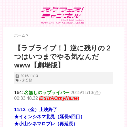
ホーム
>
【ラブライブ！】逆に残りの２
つはいつまでやる気なんだ
www【劇場版】
2015/11/13
- 未分類
164:
名無しのラブライバー
2015/11/13(金)
00:33:48.32
ID:HzAOznyNa.net
11/13（金）上映終了
★イオンシネマ北見（延長5回目）
★小山シネマロブレ（再延長）