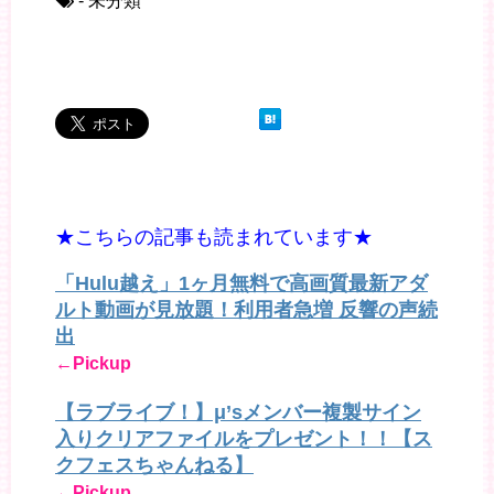
- 未分類
★こちらの記事も読まれています★
「Hulu越え」1ヶ月無料で高画質最新アダ
ルト動画が見放題！利用者急増 反響の声続
出
←Pickup
【ラブライブ！】μ’sメンバー複製サイン
入りクリアファイルをプレゼント！！【ス
クフェスちゃんねる】
←Pickup