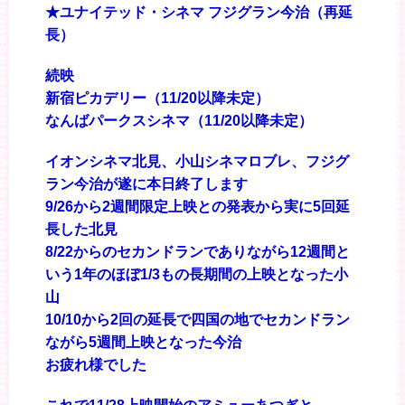
★ユナイテッド・シネマ フジグラン今治（再延
長）
続映
新宿ピカデリー（11/20以降未定）
なんばパークスシネマ（11/20以降未定）
イオンシネマ北見、小山シネマロブレ、フジグ
ラン今治が遂に本日終了します
9/26から2週間限定上映との発表から実に5回延
長した北見
8/22からのセカンドランでありながら12週間と
いう1年のほぼ1/3もの長期間の上映となった小
山
10/10から2回の延長で四国の地でセカンドラン
ながら5週間上映となった今治
お疲れ様でした