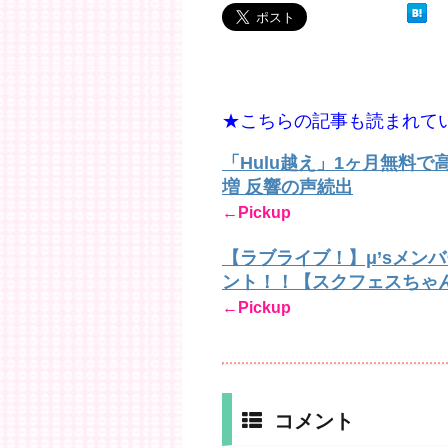
★こちらの記事も読まれて
「Hulu越え」1ヶ月無料
増 反響の声続出
←Pickup
【ラブライブ！】μ’sメン
ント！！【スクフェスちゃ
←Pickup
コメント