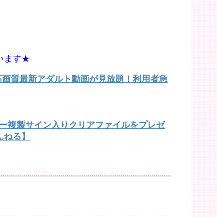
います★
で高画質最新アダルト動画が見放題！利用者急
バー複製サイン入りクリアファイルをプレゼ
んねる】