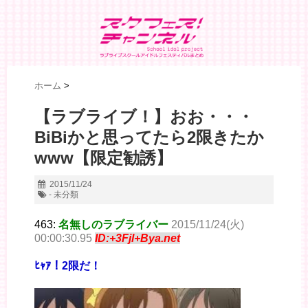
ホーム
>
【ラブライブ！】おお・・・
BiBiかと思ってたら2限きたか
www【限定勧誘】
2015/11/24
- 未分類
463:
名無しのラブライバー
2015/11/24(火)
00:00:30.95
ID:+3Fjl+Bya.net
ﾋｬｱ！2限だ！