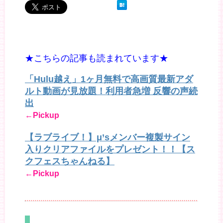
★こちらの記事も読まれています★
「Hulu越え」1ヶ月無料で高画質最新アダ
ルト動画が見放題！利用者急増 反響の声続
出
←Pickup
【ラブライブ！】μ’sメンバー複製サイン
入りクリアファイルをプレゼント！！【ス
クフェスちゃんねる】
←Pickup