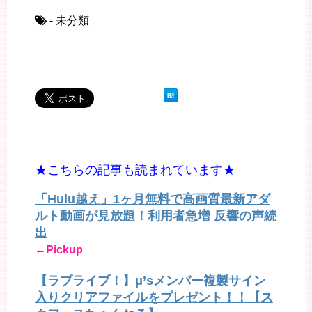
- 未分類
★こちらの記事も読まれています★
「Hulu越え」1ヶ月無料で高画質最新アダ
ルト動画が見放題！利用者急増 反響の声続
出
←Pickup
【ラブライブ！】μ’sメンバー複製サイン
入りクリアファイルをプレゼント！！【ス