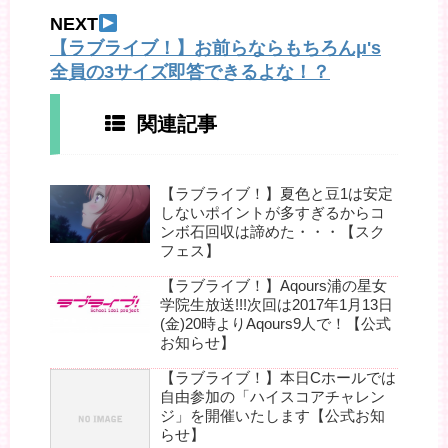
NEXT
【ラブライブ！】お前らならもちろんμ's
全員の3サイズ即答できるよな！？
関連記事
【ラブライブ！】夏色と豆1は安定
しないポイントが多すぎるからコ
ンボ石回収は諦めた・・・【スク
フェス】
【ラブライブ！】Aqours浦の星女
学院生放送!!!次回は2017年1月13日
(金)20時よりAqours9人で！【公式
お知らせ】
【ラブライブ！】本日Cホールでは
自由参加の「ハイスコアチャレン
ジ」を開催いたします【公式お知
らせ】