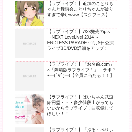
【ラブライブ！】追加のことりち
ゃんと舞踏会ことりちゃんが被り
すぎて辛いwww【スクフェス】
【ラブライブ！】7/23発売のμ's
→NEXT LoveLive! 2014 ～
ENDLESS PARADE～2月9日公演
ライブBD/DVD詳細をアップ！
【ラブライブ！】「お名前.com」
×「劇場版ラブライブ！」コラボ ｷ
ﾀ━(ﾟ∀ﾟ)━!【全員に当たる！！】
【ラブライブ！】ぱいちゃん武道
館円盤・・・多少値段上がっても
いいからラブライブ！曲収録して
ほしい！！
【ラブライブ！】「ぶる～べりぃ