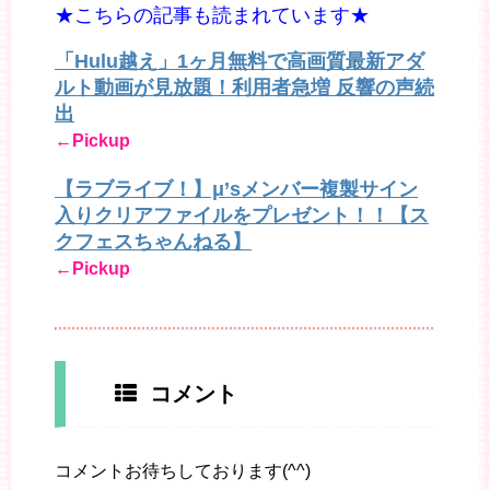
★こちらの記事も読まれています★
「Hulu越え」1ヶ月無料で高画質最新アダ
ルト動画が見放題！利用者急増 反響の声続
出
←Pickup
【ラブライブ！】μ’sメンバー複製サイン
入りクリアファイルをプレゼント！！【ス
クフェスちゃんねる】
←Pickup
コメント
コメントお待ちしております(^^)