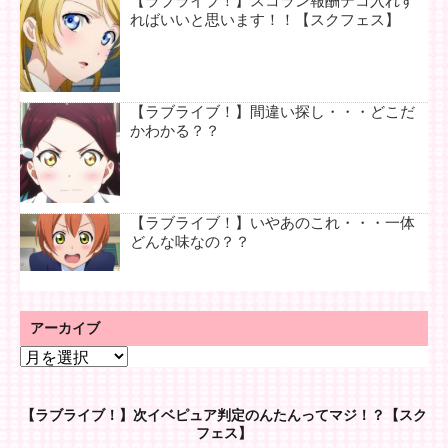
【ラブライブ！】スコラン報酬テコ入れす
ればいいと思います！！【スクフェス】
【ラブライブ！】間違い探し・・・どこだ
かわかる？？
【ラブライブ！】いやあのこれ・・・一体
どんな味なの？？
アーカイブ
ア
ー
カ
【ラブライブ！】次イベピュア判定のんたんってマジ！？【スク
イ
フェス】
ブ