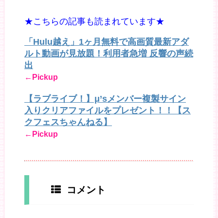
★こちらの記事も読まれています★
「Hulu越え」1ヶ月無料で高画質最新アダ
ルト動画が見放題！利用者急増 反響の声続
出
←Pickup
【ラブライブ！】μ’sメンバー複製サイン
入りクリアファイルをプレゼント！！【ス
クフェスちゃんねる】
←Pickup
コメント