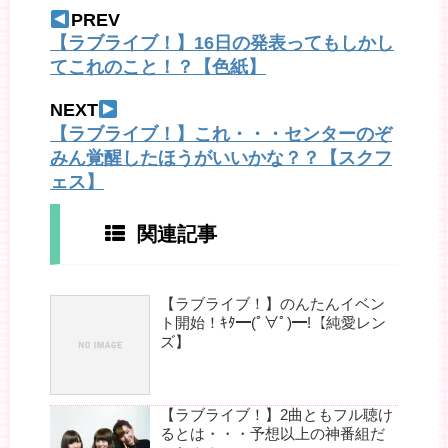
PREV
【ラブライブ！】16日の発表ってもしかし
てこれのこと！？【色紙】
NEXT
【ラブライブ！】これ・・・センターのぞ
みん覚醒したほうがいいかな？？【スクフ
ェス】
関連記事
【ラブライブ！】のんたんイベン
ト開始！ｷﾀ━(ﾟ∀ﾟ)━!【純愛レン
ズ】
【ラブライブ！】2曲ともフル聴け
るとは・・・予想以上の神番組だ