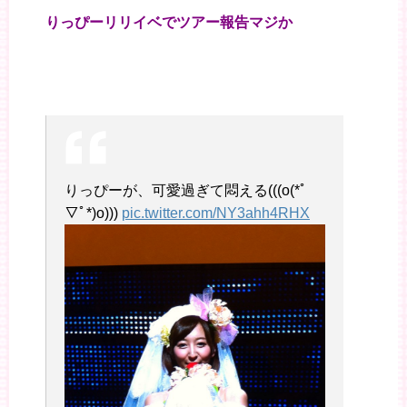
りっぴーリリイベでツアー報告マジか
りっぴーが、可愛過ぎて悶える(((o(*ﾟ
▽ﾟ*)o)))
pic.twitter.com/NY3ahh4RHX