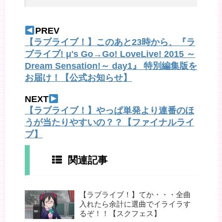
PREV
【ラブライブ！】このあと23時から、『ラ
ブライブ! μ's Go→Go! LoveLive! 2015 ～
Dream Sensation!～ day1』 特別編集版を
お届け！【公式お知らせ】
NEXT
【ラブライブ！】やっぱ単発より連番のほ
うが当たりやすいの？？【ファイナルライ
ブ】
関連記事
【ラブライブ！】てか・・・全曲
入れたら余計に選曲でイライラす
るぞ！！【スクフェス】