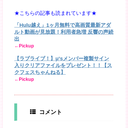
★こちらの記事も読まれています★
「Hulu越え」1ヶ月無料で高画質最新アダ
ルト動画が見放題！利用者急増 反響の声続
出
←Pickup
【ラブライブ！】μ’sメンバー複製サイン
入りクリアファイルをプレゼント！！【ス
クフェスちゃんねる】
←Pickup
コメント