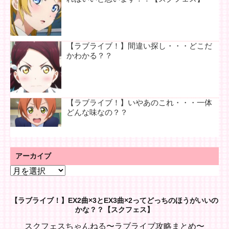
【ラブライブ！】間違い探し・・・どこだ
かわかる？？
【ラブライブ！】いやあのこれ・・・一体
どんな味なの？？
アーカイブ
ア
ー
カ
【ラブライブ！】EX2曲×3とEX3曲×2ってどっちのほうがいいの
イ
かな？？【スクフェス】
ブ
スクフェスちゃんねる〜ラブライブ攻略まとめ〜