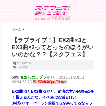
ホーム
>
【ラブライブ！】EX2曲×3と
EX3曲×2ってどっちのほうがい
いのかな？？【スクフェス】
2016/01/24
- 未分類
589:
名無しのラブライバー
2016/01/23(土)
09:34:38.70
ID:5ZNMKyuF0.net
EX2曲×3とEX3曲×2だと、前者の方が経験値1多
く貰えるんだな。イベptは55減るけど
3枚取りオーバーラン前提でGが余ってるならラ