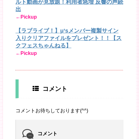
ルト動画が見放題！利用者急増 反響の声続
出
←Pickup
【ラブライブ！】μ’sメンバー複製サイン
入りクリアファイルをプレゼント！！【ス
クフェスちゃんねる】
←Pickup
コメント
コメントお待ちしております(^^)
コメント