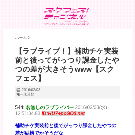
ホーム
>
【ラブライブ！】補助チケ実装
前と後ってがっつり課金したや
つの差が大きそうwww【スク
フェス】
2016/02/03
- 未分類
544:
名無しのラブライバー
2016/02/03(水)
12:51:34.93
ID:HU7+pcGO0.net
補助チケ実装前と後でがっつり課金したやつの
差が結構でかそうだな