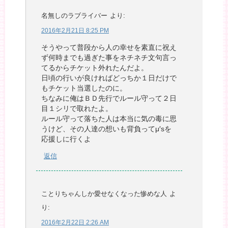
名無しのラブライバー
より:
2016年2月21日 8:25 PM
そうやって普段から人の幸せを素直に祝え
ず何時までも過ぎた事をネチネチ文句言っ
てるからチケット外れたんだよ。
日頃の行いが良ければどっちか１日だけで
もチケット当選したのに。
ちなみに俺はＢＤ先行でルール守って２日
目１シリで取れたよ。
ルール守って落ちた人は本当に気の毒に思
うけど、その人達の想いも背負ってμ′sを
応援しに行くよ
返信
ことりちゃんしか愛せなくなった惨めな人
よ
り:
2016年2月22日 2:26 AM