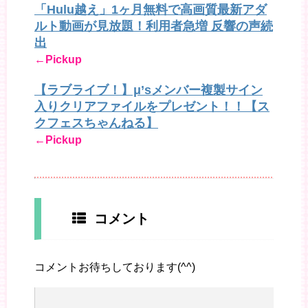
「Hulu越え」1ヶ月無料で高画質最新アダ
ルト動画が見放題！利用者急増 反響の声続
出
←Pickup
【ラブライブ！】μ’sメンバー複製サイン
入りクリアファイルをプレゼント！！【ス
クフェスちゃんねる】
←Pickup
コメント
コメントお待ちしております(^^)