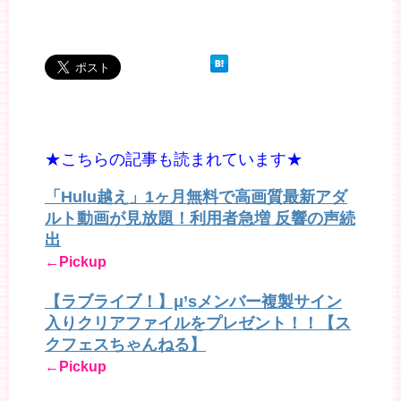
★こちらの記事も読まれています★
「Hulu越え」1ヶ月無料で高画質最新アダ
ルト動画が見放題！利用者急増 反響の声続
出
←Pickup
【ラブライブ！】μ’sメンバー複製サイン
入りクリアファイルをプレゼント！！【ス
クフェスちゃんねる】
←Pickup